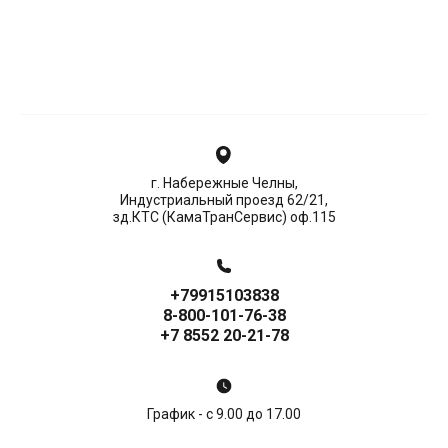
г. Набережные Челны,
Индустриальный проезд 62/21,
зд.КТС (КамаТранСервис) оф.115
+79915103838
8-800-101-76-38
+7 8552 20-21-78
График - с 9.00 до 17.00